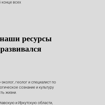
В конце всех
е наши ресурсы
 развивался
-эколог, геолог и специалист по
огическое сознание и культуру
ть жизни.
славскую и Иркутскую области,