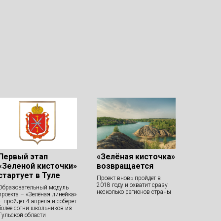
Первый этап
«Зелёная кисточка»
«Зеленой кисточки»
возвращается
стартует в Туле
Проект вновь пройдет в
2018 году и охватит сразу
Образовательный модуль
несколько регионов страны
проекта – «Зелёная линейка»
– пройдет 4 апреля и соберет
более сотни школьников из
Тульской области