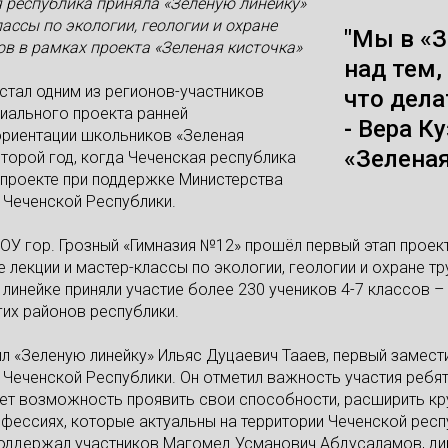
я республика приняла «Зеленую линейку»
лассы по экологии, геологии и охране
"Мы в «З
в в рамках проекта «Зеленая кисточка»
над тем,
 стал одним из регионов-участников
что дела
иального проекта ранней
- Вера К
риентации школьников «Зеленая
«Зеленая
второй год, когда Чеченская республика
 проекте при поддержке Министерства
 Чеченской Республики.
БОУ гор. Грозный «Гимназия №12» прошёл первый этап проек
лекции и мастер-классы по экологии, геологии и охране тр
В линейке приняли участие более 230 учеников 4-7 классов –
гих районов республики.
 «Зеленую линейку» Ильяс Дуцаевич Тааев, первый замест
 Чеченской Республики. Он отметил важность участия ребят
ет возможность проявить свои способности, расширить кр
фессиях, которые актуальны на территории Чеченской респ
поддержал участников Магомед Усманович Абдусаламов, д