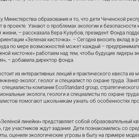
 Министерства образования и то, что дети Чеченской респ
т в проекте. Узнают о проблемах экологии и безопасности 
й жизни, – рассказала Вера Кузубов, президент Фонда под
иентации «Зеленая кисточка». – Сегодня вносить вклад в
труда по мере возможностей может каждый – предпринимате
еной кисточке» работаем над тем, чтобы будущие лидеры зна
мя», – добавила директор фонда.
остоит из интерактивных лекций и практического квеста из 
нженер-эколог, геолог и специалист по охране труда. Заня
 специалисты компании EcoStandard group, стратегического
иональные экологи, геологи и специалисты по охране труда
алистов помогают школьникам узнать об особенностях пр
«Зелёной линейки» представляет собой образовательный кв
», где участников ждут задания. Дети познакомились со ср
ты, оценили экологические угрозы в быту на примере моде