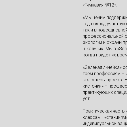
«Гимназия №12».
«Мы ценим поддержку
год подряд участвую
так и в повседневно
профессиональной ор
экологии и охраны 
школьник. Мы в «Зел
когда придет их вре
«Зеленая линейка» с
трем профессиям – и
волонтеры проекта –
кисточки» – професс
практикующих специ
уст.
Практическая часть 
классам - «станциям
индивидуальной защи