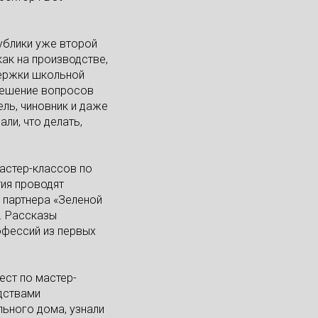
ублики уже второй
как на производстве,
держки школьной
 решение вопросов
ль, чиновник и даже
ли, что делать,
мастер-классов по
тия проводят
 партнера «Зеленой
. Рассказы
офессий из первых
ест по мастер-
едствами
льного дома, узнали