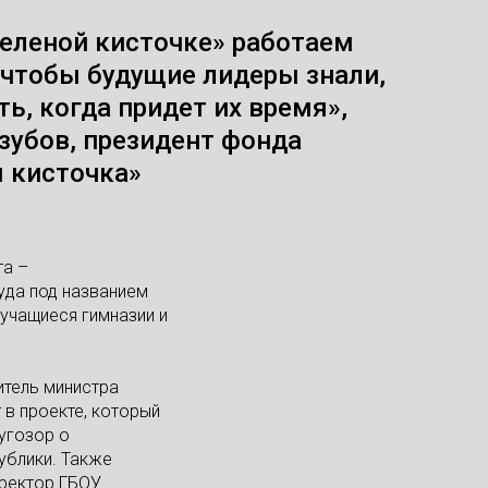
еленой кисточке» работаем
 чтобы будущие лидеры знали,
ть, когда придет их время»,
узубов, президент фонда
 кисточка»
та –
уда под названием
 учащиеся гимназии и
итель министра
 в проекте, который
угозор о
ублики. Также
иректор ГБОУ