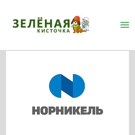
Онлайн-кэмп
"Зелёная кисточка"
в Норильске