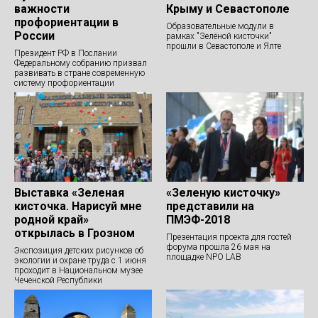
важности
Крыму и Севастополе
профориентации в
Образовательные модули в
России
рамках "Зелёной кисточки"
прошли в Севастополе и Ялте
Президент РФ в Послании
Федеральному собранию призвал
развивать в стране современную
систему профориентации
Выставка «Зеленая
«Зеленую кисточку»
кисточка. Нарисуй мне
представили на
родной край»
ПМЭФ-2018
открылась в Грозном
Презентация проекта для гостей
форума прошла 26 мая на
Экспозиция детских рисунков об
площадке NPO LAB
экологии и охране труда с 1 июня
проходит в Национальном музее
Чеченской Республики