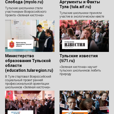
Слобода (myslo.ru)
Аргументы и Факты
Тула (tula.aif.ru)
Тульские школьники стали
участниками Всероссийского
Тульские школьники приняли
проекта «Зеленая кисточка»
участие в экологическом квесте
Министерство
Тульские известия
образования Тульской
(ti71.ru)
области
«Зеленая кисточка» научит
(education.tularegion.ru)
тульских школьников любить
природу
В Туле стартовал Всероссийский
социальный проект ранней
профессиональной ориентации
школьников «Зелёная кисточка»