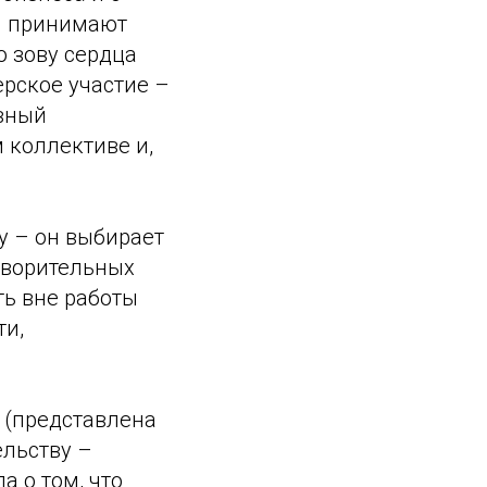
ни принимают
о зову сердца
рское участие –
ивный
 коллективе и,
у – он выбирает
отворительных
ть вне работы
ти,
 (представлена
ельству –
а о том, что