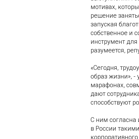
мотивах, котор
решение занятьс
запуская благо
собственное и 
инструмент для
разумеется, ре
«Сегодня, трудо
образ жизни», -
марафонах, сов
дают сотрудник
способствуют р
С ним согласна
в России такими
корпоративного 