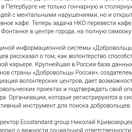
 в Петербурге не только гончарную и столярн
дей с ментальными нарушениями, но и открыт
ное кафе. Теперь задача НКО перевести кафе,
 Фонтанке в центре города, на полную самооку
диной информационной системы «Добровольцы
в рассказал о том, как волонтерство способс
ой карьере. Крупнейшая в России база данных
онов страны «Добровольцы России», создателе
иация волонтерских центров, дает возможност
овольческих проектах и подтверждать свой о
а. Организации, которые регистрируются в си
ктивный инструмент для поиска добровольцев.
ректор Ecostandard group Николай Кривозерце
орил о важности социальной ответственности 