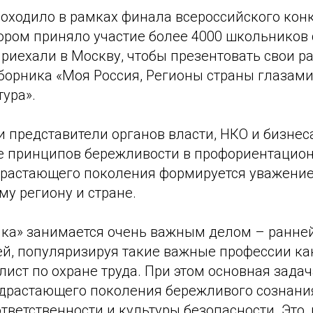
оходило в рамках финала всероссийского кон
тором приняло участие более 4000 школьников 
риехали в Москву, чтобы презентовать свои р
сборника «Моя Россия, Регионы страны глазам
тура».
и представители органов власти, НКО и бизнес
е принципов бережливости в профориентацио
драстающего поколения формируется уважение
му региону и стране.
чка» занимается очень важным делом – ранне
й, популяризируя такие важные профессии ка
лист по охране труда. При этом основная зада
одрастающего поколения бережливого сознани
тветственности и культуры безопасности. Это,