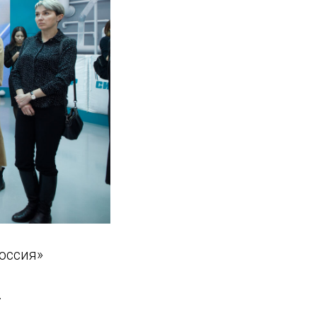
оссия»
.