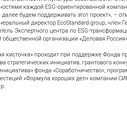
нностями каждой ESG-ориентированной компан
 далее будем поддерживать этот проект», – о
неральный директор EcoStandard group, член 
дитель Экспертного центра по ESG-трансформа
 общественной организации «Деловая Россия»
ая кисточка» проходит при поддержке Фонда п
тва стратегических инициатив, грантового конк
инициатива» фонда «Соработничество», прогр
естиций «Формула хороших дел» компании СИ
p.