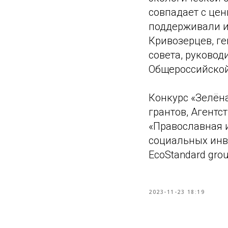
совпадает с це
поддерживали и
Кривозерцев, ге
совета, руково
Общероссийской
Конкурс «Зелён
грантов, Агентс
«Православная 
социальных инв
EcoStandard grou
2023-11-23 18:19