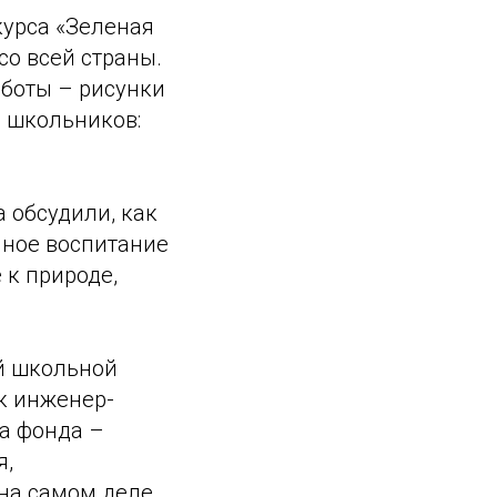
курса «Зеленая
со всей страны.
аботы – рисунки
и школьников:
а обсудили, как
нное воспитание
 к природе,
й школьной
к инженер-
ча фонда –
я,
 на самом деле,