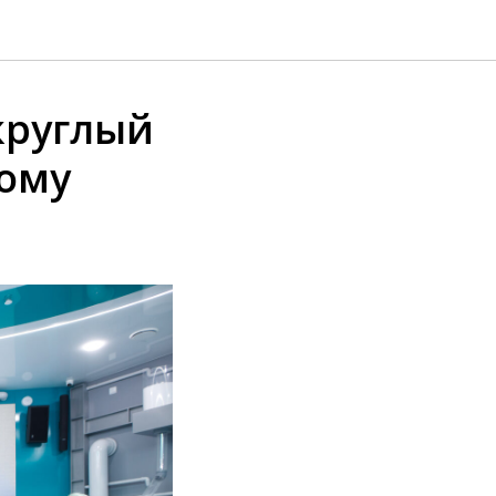
круглый
кому