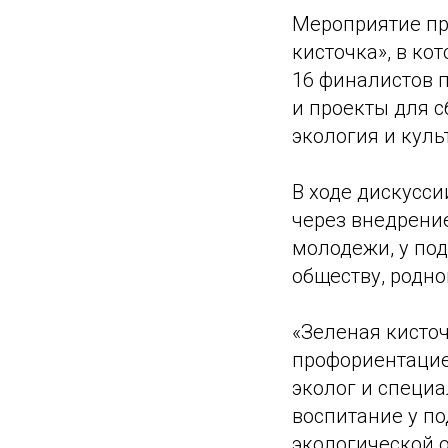
Мероприятие пр
кисточка», в ко
16 финалистов п
и проекты для 
экология и куль
В ходе дискусси
через внедрени
молодежи, у по
обществу, родно
«Зеленая кисто
профориентацие
эколог и специа
воспитание у п
экологической о