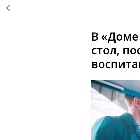
В «Доме
стол, п
воспит