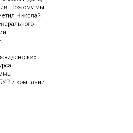
ии. Поэтому мы
тметил Николай
Генерального
ции
.
резидентских
урса
аммы
БУР и компании