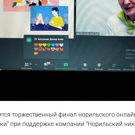
оится торжественный финал норильского онлай
чки" при поддержке компании "Норильский ник