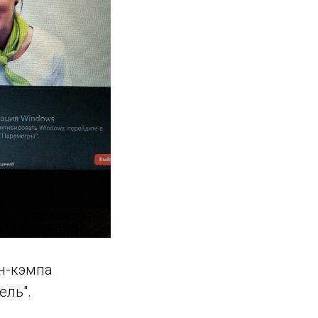
н-кэмпа
ель".