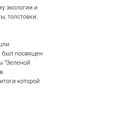
му экологии и
ы, толстовки,
шли
й был посвящен
ты "Зеленой
в.
 итоги которой