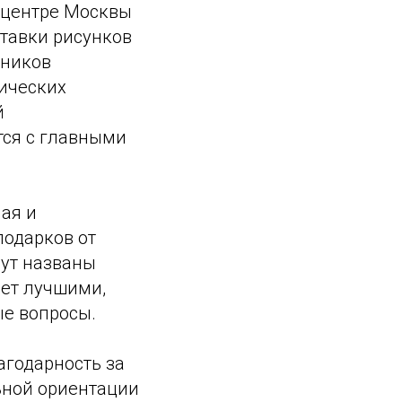
 центре Москвы
ставки рисунков
тников
ических
й
тся с главными
ная и
подарков от
дут названы
рет лучшими,
ые вопросы.
агодарность за
ьной ориентации