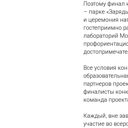
Поэтому финал 
– парке «Зарядь
и церемония на
гостеприимно р
лабораторий Мос
профориентацио
достопримечате
Все условия кон
образовательна
партнеров прое
финалисты конку
команда проект
Каждый, вне зав
участие во все