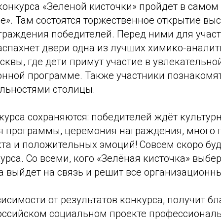
конкурса «Зеленой кисточки» пройдет в самом
е». Там состоятся торжественное открытие вы
граждения победителей. Перед ними для учас
аспахнет двери одна из лучших химико-аналит
квы, где дети примут участие в увлекательно
нной программе. Также участники познакомя
льностями столицы.
курса сохраняются: победителей ждёт культур
я программы, церемония награждения, много 
кта и положительных эмоций! Совсем скоро бу
рса. Со всеми, кого «Зелёная кисточка» выбе
а выйдет на связь и решит все организационн
исимости от результатов конкурса, получит бл
российском социальном проекте профессионал