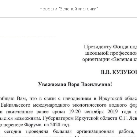
Зелёной кисточки" прой
Новости "Зеленой кисточки"