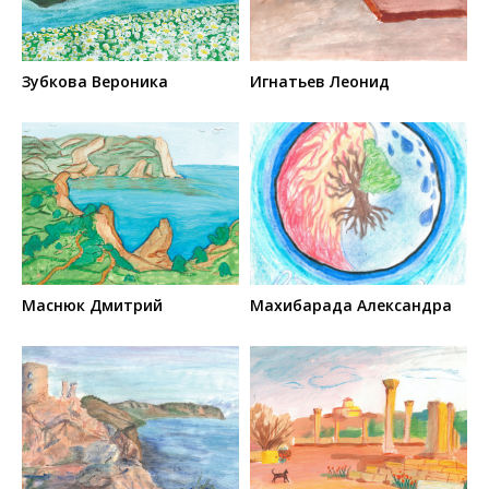
Зубкова Вероника
Игнатьев Леонид
Маснюк Дмитрий
Махибарада Александра