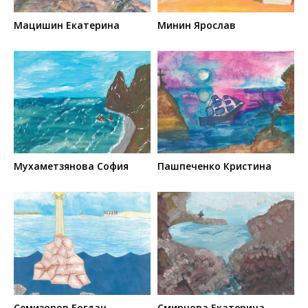
Мацишин Екатерина
Минин Ярослав
Мухаметзянова София
Пашпеченко Кристина
Семизоров Богдан
Смирнова Екатерина